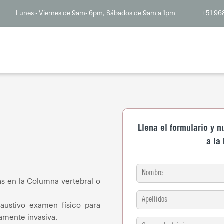
Lunes - Viernes de 9am- 6pm, Sábados de 9am a 1pm
+51 96
Llena el formulario y 
a la
as en la Columna vertebral o
austivo examen físico para
mamente invasiva.